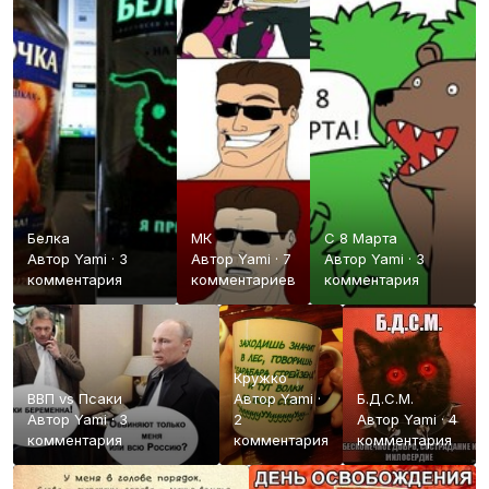
Белка
МК
С 8 Марта
Автор
Yami
·
3
Автор
Yami
·
7
Автор
Yami
·
3
комментария
комментариев
комментария
Кружко
ВВП vs Псаки
Автор
Yami
·
Б.Д.С.М.
Автор
Yami
·
3
2
Автор
Yami
·
4
комментария
комментария
комментария