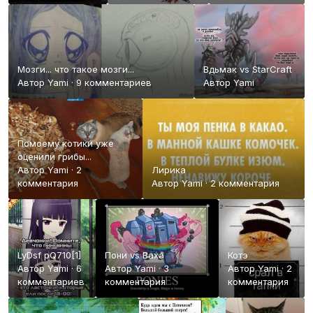
Мозги... что такое мозги...
Вдьмак vs StarCraft
Автор
Yami
·
9 комментариев
Автор
Yami
Помоему котики уже
оценили грибы...
Автор
Yami
·
2
Лирика
комментария
Автор
Yami
·
2 комментария
LyDsf pQ710[1]
Пони vs Ваха
Котэ
Автор
Yami
·
6
Автор
Yami
·
3
Автор
Yami
·
2
комментариев
комментария
комментария