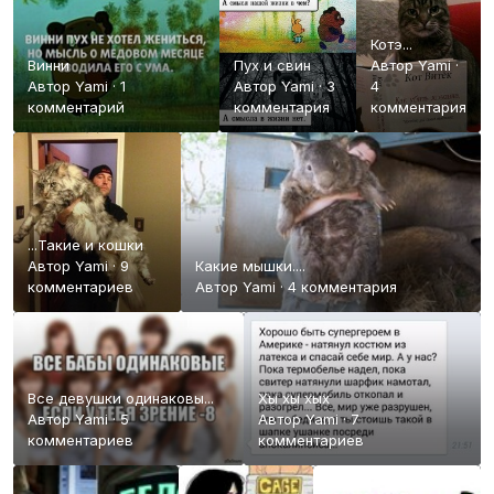
Котэ...
Винни
Пух и свин
Автор
Yami
·
Автор
Yami
·
1
Автор
Yami
·
3
4
комментарий
комментария
комментария
...Такие и кошки
Автор
Yami
·
9
Какие мышки....
комментариев
Автор
Yami
·
4 комментария
Все девушки одинаковы...
Хы хы хых
Автор
Yami
·
5
Автор
Yami
·
7
комментариев
комментариев