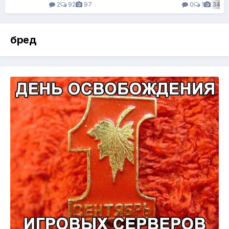
2
92
97
0
1
34
бред