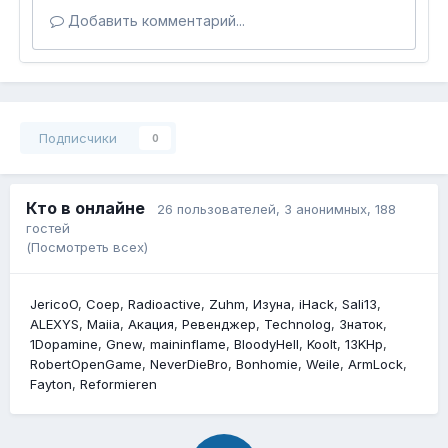
Добавить комментарий...
Подписчики
0
Кто в онлайне
26 пользователей
, 3 анонимных, 188
гостей
(Посмотреть всех)
JericoO
Соер
Radioactive
Zuhm
Изyна
iHack
Sali13
ALEXYS
Maiia
Акация
Ревенджер
Technolog
Знаток
1Dopamine
Gnew
maininflame
BloodyHell
Koolt
13KHp
RobertOpenGame
NeverDieBro
Bonhomie
Weile
ArmLock
Fayton
Reformieren