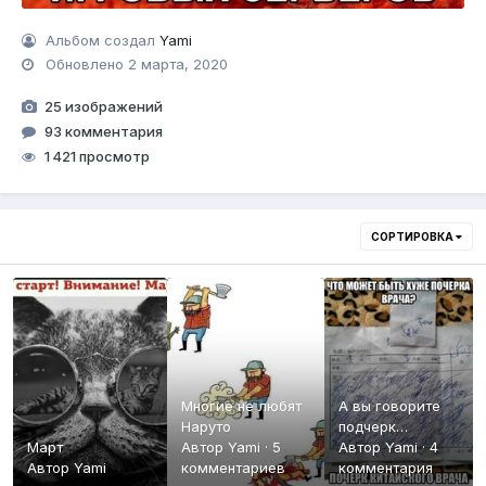
Альбом создал
Yami
Обновлено
2 марта, 2020
25 изображений
93 комментария
1 421 просмотр
СОРТИРОВКА
Многие не любят
А вы говорите
Наруто
подчерк
Март
Автор
Yami
·
5
неразборчивый...
Автор
Yami
·
4
Автор
Yami
комментариев
комментария