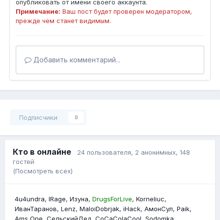
опубликовать от имени своего аккаунта.
Примечание:
Ваш пост будет проверен модератором,
прежде чем станет видимым.
Добавить комментарий...
Подписчики
0
Кто в онлайне
24 пользователя
, 2 анонимных, 148
гостей
(Посмотреть всех)
4u4undra
lRage
Изyна
DrugsForLive
Korneliuc
ИванТаранов
Lenz
MaloiDobrjak
iHack
АмонСул
Paik
Ams One
СельскийДед
CoCaColaCool
Sodomka