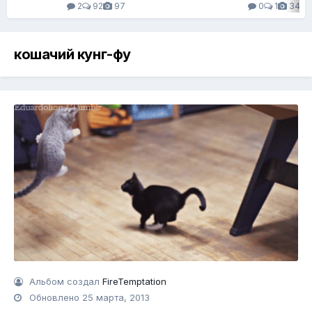
2
92
97
0
1
34
кошачий кунг-фу
Альбом создал
FireTemptation
Обновлено
25 марта, 2013