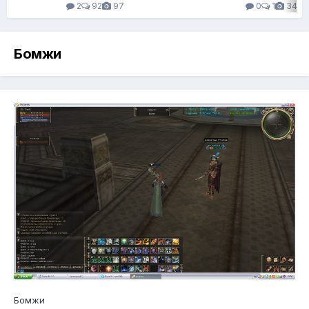
2
92
97
0
1
34
Бомжи
Бомжи