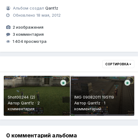
Альбом создал
Qant1z
Обновлено
18 мая, 2012
2 изображения
3 комментария
1 404 просмотра
СОРТИРОВКА
Shot00244 (2)
IMG 09082011 195119
Автор
Qant1z
·
2
Автор
Qant1z
·
1
комментария
комментарий
0 комментарий альбома