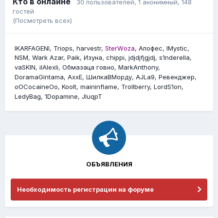
Кто в онлайне
30 пользователей
, 1 анонимный, 148
гостей
(Посмотреть всех)
lKARFAGENl
Triops
harvestr
StеrWоzа
Апофес
lMystic
NSM
Wark Azar
Paik
Изyна
chippi
jdjdjfjgjdj
s1nderella
vaSKIN
ilAlexli
Обмазаца говно
MarkAnthony
DoramaGintama
AxxE
ШилкаВМорду
AJLa9
Ревенджер
oOCocaineOo
Koolt
maininflame
Trollberry
LordS1on
LedyBag
1Dopamine
JIuqpT
ОБЪЯВЛЕНИЯ
Необходимость регистрации на форуме