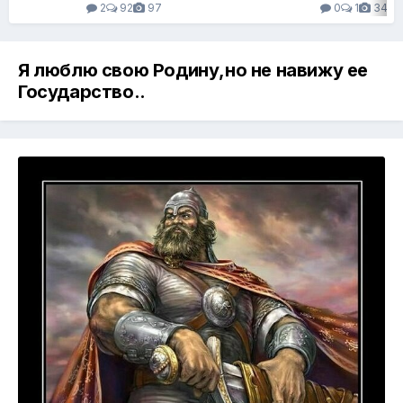
2
92
97
0
1
34
Я люблю свою Родину,но не навижу ее
Государство..