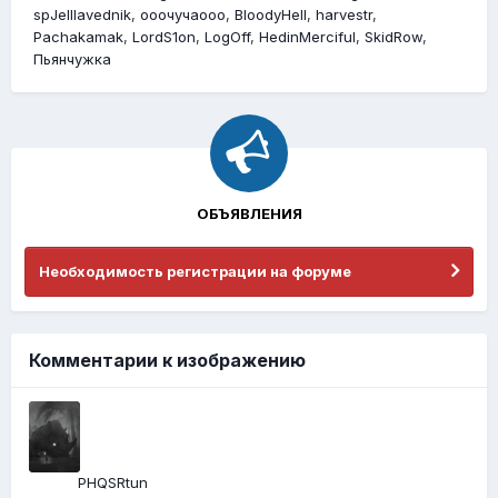
spJeIIIavednik
ооочучаооо
BloodyHell
harvestr
Pachakamak
LordS1on
LogOff
HedinMerciful
SkidRow
Пьянчужка
ОБЪЯВЛЕНИЯ
Необходимость регистрации на форуме
Комментарии к изображению
PHQSRtun