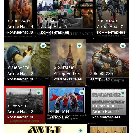
X 79bc2438
X 5354313c
X 8ff51249
Автор
Hed
·
4
Автор
Hed
·
6
Автор
Hed
·
7
комментария
комментариев
комментариев
X 7f68e376
X 2fd745f0
Автор
Hed
·
2
Автор
Hed
·
7
X 8eb0b23b
комментария
комментариев
Автор
Hed
X fd5570f2
X bcd69ca1
Автор
Hed
·
2
X fd6a51f4
Автор
Hed
·
12
комментария
Автор
Hed
комментариев