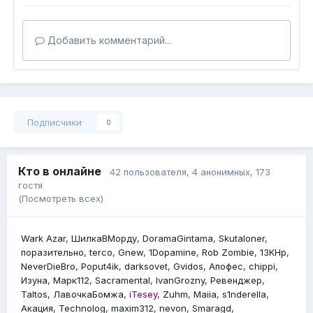
Добавить комментарий...
Подписчики
0
Кто в онлайне
42 пользователя
, 4 анонимных, 173
гостя
(Посмотреть всех)
Wark Azar
ШилкаВМорду
DoramaGintama
Skutaloner
поразительно
terco
Gnew
1Dopamine
Rob Zombie
13KHp
NeverDieBro
Poput4ik
darksovet
Gvidos
Апофес
chippi
Изyна
Марк112
Sacramental
IvanGrozny
Ревенджер
Taltos
ЛавочкаБомжа
iTesey
Zuhm
Maiia
s1nderella
Акация
Technolog
maxim312
nevon
Smaragd