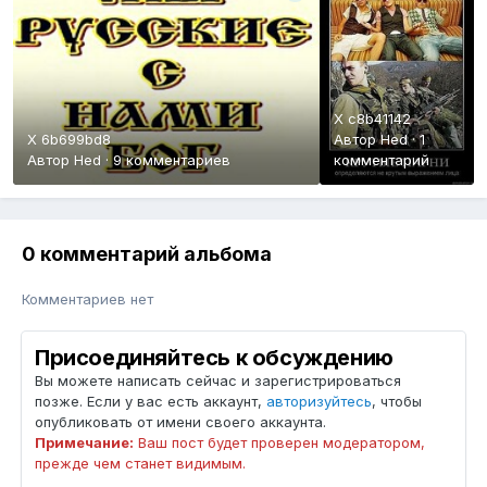
X c8b41142
X 6b699bd8
Автор
Hed
·
1
Автор
Hed
·
9 комментариев
комментарий
0 комментарий альбома
Комментариев нет
Присоединяйтесь к обсуждению
Вы можете написать сейчас и зарегистрироваться
позже. Если у вас есть аккаунт,
авторизуйтесь
, чтобы
опубликовать от имени своего аккаунта.
Примечание:
Ваш пост будет проверен модератором,
прежде чем станет видимым.