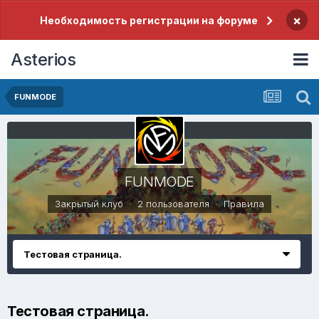
×
Необходимость регистрации на форуме
Asterios
FUNMODE
FUNMODE
Закрытый клуб · 2 пользователя ·
Правила
Тестовая страница.
Тестовая страница.