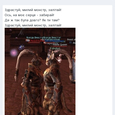
Здрастуй, милий монстр, залітай!
Ось, на моє серце - забирай!
Де ж так була довго? Як ти там?
Здрастуй, милий монстр, залітай!